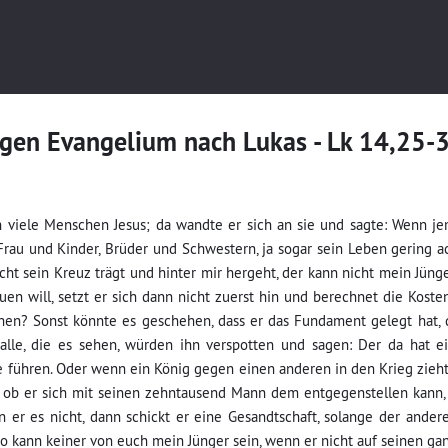
gen Evangelium nach Lukas - Lk 14,25-
en viele Menschen Jesus; da wandte er sich an sie und sagte: Wenn
Frau und Kinder, Brüder und Schwestern, ja sogar sein Leben gering a
cht sein Kreuz trägt und hinter mir hergeht, der kann nicht mein Jünge
n will, setzt er sich dann nicht zuerst hin und berechnet die Kosten
hen? Sonst könnte es geschehen, dass er das Fundament gelegt hat, 
d alle, die es sehen, würden ihn verspotten und sagen: Der da hat
 führen. Oder wenn ein König gegen einen anderen in den Krieg zieht,
, ob er sich mit seinen zehntausend Mann dem entgegenstellen kann
 er es nicht, dann schickt er eine Gesandtschaft, solange der ander
o kann keiner von euch mein Jünger sein, wenn er nicht auf seinen gan